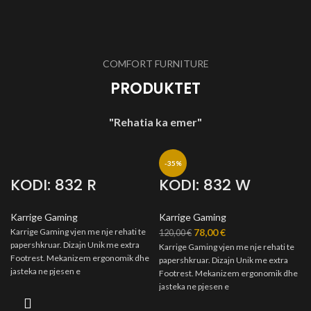
COMFORT FURNITURE
PRODUKTET
"Rehatia ka emer"
-35%
KODI: 832 R
KODI: 832 W
Karrige Gaming
Karrige Gaming
Karrige Gaming vjen me nje rehati te
78,00
€
120,00
€
papershkruar. Dizajn Unik me extra
Karrige Gaming vjen me nje rehati te
Footrest. Mekanizem ergonomik dhe
papershkruar. Dizajn Unik me extra
jasteka ne pjesen e
Footrest. Mekanizem ergonomik dhe
jasteka ne pjesen e