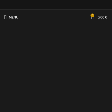
0
MENU
0,00
€