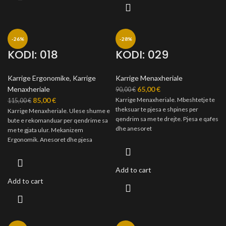
-26%
-28%
KODI: 018
KODI: 029
Karrige Ergonomike
,
Karrige
Karrige Menaxheriale
Menaxheriale
65,00
€
90,00
€
85,00
€
Karrige Menaxheriale. Mbeshtetje te
115,00
€
theksuar te pjesa e shpines per
Karrige Menaxheriale. Ulese shume e
qendrim sa me te drejte. Pjesa e qafes
bute e rekomanduar per qendrime sa
dhe anesoret
me te gjata ulur. Mekanizem
Ergonomik. Anesoret dhe pjesa
Add to cart
Add to cart