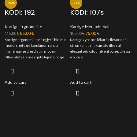
-26%
-25%
KODI: 192
KODI: 107s
Karrige Ergonomike
Karrige Menaxheriale
85,00
€
75,00
€
115,00
€
100,00
€
Karrige ergonomike në ngjyrë hiri me
Karrige zyre me lëkurë cilësore që
model rrjete që kombinon rehati,
ofron rehati maksimale dhe stil
frymëmarrje dhe dizajn modern.
elegant për çdo ambient pune. Ulësja
Mbështetësja me rrjetë lejon ajrosje
e butë e
Add to cart
Add to cart