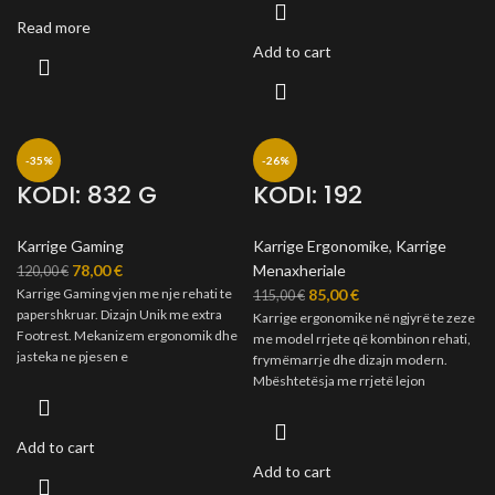
Read more
Add to cart
-35%
-26%
KODI: 832 G
KODI: 192
Karrige Gaming
Karrige Ergonomike
,
Karrige
78,00
€
Menaxheriale
120,00
€
Karrige Gaming vjen me nje rehati te
85,00
€
115,00
€
papershkruar. Dizajn Unik me extra
Karrige ergonomike në ngjyrë te zeze
Footrest. Mekanizem ergonomik dhe
me model rrjete që kombinon rehati,
jasteka ne pjesen e
frymëmarrje dhe dizajn modern.
Mbështetësja me rrjetë lejon
Add to cart
Add to cart